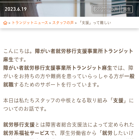
トランジットについて
2023.6.19
スタッフの声
麻生
1日の流れ
>
トランジットニュース
>
スタッフの声
>
「支援」って難しい
ご利用の流れ
こんにちは。
障がい者就労移行支援事業所トランジット
独自サポート
麻生
です。
障がい者就労移行支援事業所トランジット麻生
では、障
3つの支援制度
がいをお持ちの方や難病を患っていらっしゃる方が
一般
就職
するためのサポートを行っています。
お食事の提供について
本日は私たちスタッフの中核となる取り組み「
支援
」に
スキルアップ診断
ついてのお話です。
パンフレット
就労移行支援
とは障害者総合支援法によって定められた
就労系福祉サービス
で、厚生労働省から「
就労
したいけ
デジタルパンフレット