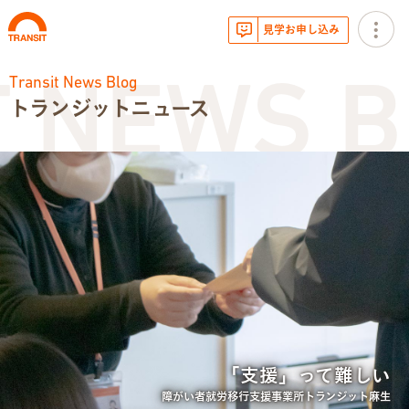
見学お申し込み
Transit News Blog
 NEWS B
トランジットニュース
お知らせ
トランジットニュース
利用体験談
広報・イベント
サービス内容
「支援」って難しい
就労移行支援とは
障がい者就労移行支援事業所トランジット麻生