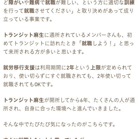
ど
障がい
や
難病
で
就職
が難しい、という方に適切な
訓練
を行って
就職
させてください」と取り決めがあって成り
企業様向けパンフレット
立っている事業です。
広報チラシ・刊行物
トランジット麻生
に通所されているメンバーさんも、初
めてトランジットに訪れたとき「
就職
しよう！」と思っ
アクセス・ご案内
て来所される方が多いと思います。
交通アクセス
就労移行支援
は利用期間に
2年
という
上限
が定められて
おり、使い切らずにすぐ就職されても、2年使い切って
事業所ツアーマップ
就職されてもOKです。
Q&A
トランジット麻生
が開所してから6年、たくさんの人が通
所され、自身に合った環境へと進んでいきました。
雇用をお考えの企業様へ
そんな中でたびたび気になったのがこちらです。
プライバシーポリシー