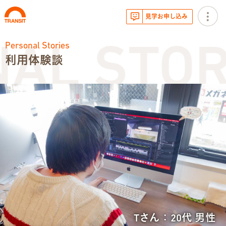
見学お申し込み
Personal Stories
AL STOR
利用体験談
お知らせ
トランジットニュース
利用体験談
広報・イベント
サービス内容
就労移行支援とは
Tさん：20代 男性