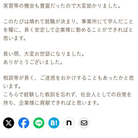
実習等の機会も豊富だったので大変助かりました。
企業様向けパンフレット
このたびは晴れて就職が決まり、事業所にて学んだこと
を糧に、長く安定して企業様に勤めることができればと
広報チラシ・刊行物
思います。
アクセス・ご案内
長い間、大変お世話になりました。
ありがとうございました。
交通アクセス
相談等が長く、ご迷惑をおかけすることもあったかと思
事業所ツアーマップ
います。
こちらで経験した教訓を忘れず、社会人としての自覚を
Q&A
持ち、企業様に貢献できればと思います。
雇用をお考えの企業様へ
プライバシーポリシー