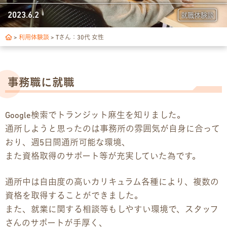
トランジットについて
2023.6.2
就職体験談
1日の流れ
>
利用体験談
>
Tさん：30代 女性
ご利用の流れ
事務職に就職
独自サポート
Google検索でトランジット麻生を知りました。
3つの支援制度
通所しようと思ったのは事務所の雰囲気が自身に合って
おり、週5日間通所可能な環境、
お食事の提供について
また資格取得のサポート等が充実していた為です。
スキルアップ診断
通所中は自由度の高いカリキュラム各種により、複数の
資格を取得することができました。
パンフレット
また、就業に関する相談等もしやすい環境で、スタッフ
さんのサポートが手厚く、
デジタルパンフレット