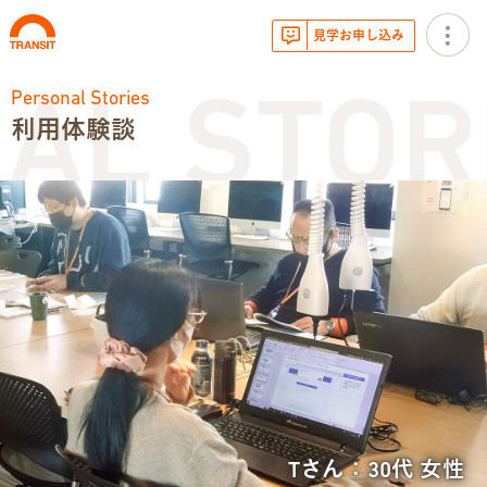
見学お申し込み
Personal Stories
L STORI
利用体験談
お知らせ
トランジットニュース
利用体験談
広報・イベント
サービス内容
就労移行支援とは
Tさん：30代 女性