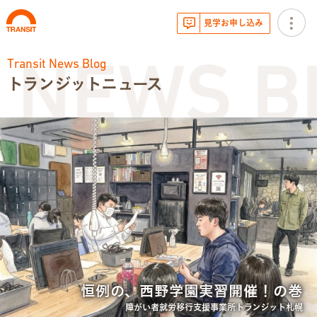
見学お申し込み
Transit News Blog
NEWS BL
トランジットニュース
お知らせ
トランジットニュース
利用体験談
広報・イベント
サービス内容
恒例の、西野学園実習開催！の巻
就労移行支援とは
障がい者就労移行支援事業所トランジット札幌