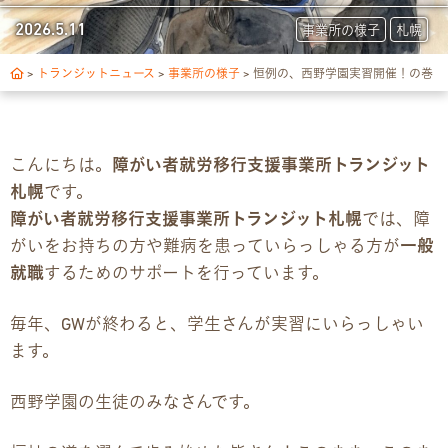
トランジットについて
2026.5.11
事業所の様子
札幌
1日の流れ
>
トランジットニュース
>
事業所の様子
>
恒例の、西野学園実習開催！の巻
ご利用の流れ
こんにちは。
障がい者就労移行支援事業所トランジット
独自サポート
札幌
です。
障がい者就労移行支援事業所トランジット札幌
では、障
3つの支援制度
がいをお持ちの方や難病を患っていらっしゃる方が
一般
就職
するためのサポートを行っています。
お食事の提供について
毎年、GWが終わると、学生さんが実習にいらっしゃい
スキルアップ診断
ます。
パンフレット
西野学園の生徒のみなさんです。
デジタルパンフレット