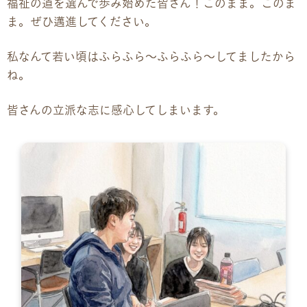
福祉の道を選んで歩み始めた皆さん！このまま。このま
ま。ぜひ邁進してください。
企業様向けパンフレット
私なんて若い頃はふらふら〜ふらふら〜してましたから
広報チラシ・刊行物
ね。
皆さんの立派な志に感心してしまいます。
アクセス・ご案内
交通アクセス
事業所ツアーマップ
Q&A
雇用をお考えの企業様へ
プライバシーポリシー