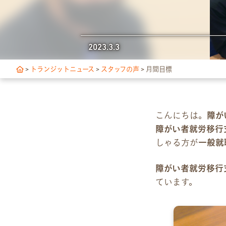
独自サポート
2023.3.3
3つの支援制度
>
トランジットニュース
>
スタッフの声
>
月間目標
お食事の提供について
スキルアップ診断
こんにちは。
障が
障がい者就労移行
アクセス・ご案内
しゃる方が
一般就
交通アクセス
障がい者就労移行
事業所ツアーマップ
ています。
Q&A