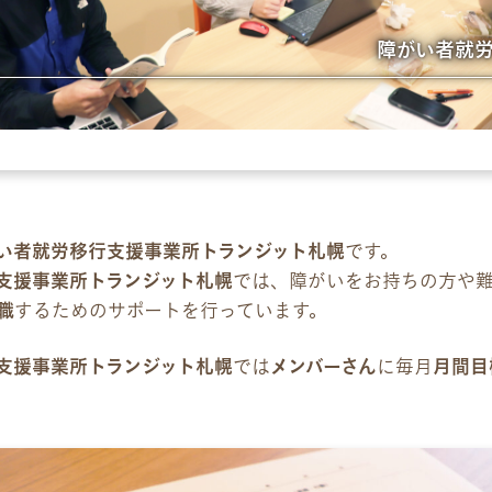
障がい者就
パンフレット
デジタルパンフレット
企業様向けパンフレット
広報チラシ・刊行物
い者就労移行支援事業所トランジット札幌
です。
支援事業所トランジット札幌
では、障がいをお持ちの方や
お問い合わせ
職
するためのサポートを行っています。
お問い合わせ
支援事業所トランジット札幌
では
メンバーさん
に毎月
月間目
見学・体験のお申し込み
各種SNS