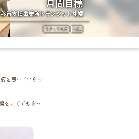
月間目標
労移行支援事業所トランジット札幌
スタッフの声
札幌
難病を患っていらっ
標
を立ててもらっ