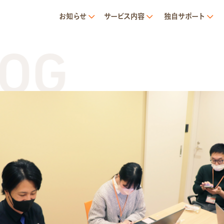
お知らせ
サービス内容
独自サポート
G
T
サービス内容
就労移行支援とは
トランジットについて
1日の流れ
ご利用の流れ