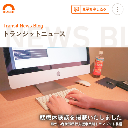
見学お申し込み
Transit News Blog
NEWS BL
トランジットニュース
お知らせ
トランジットニュース
利用体験談
広報・イベント
サービス内容
就職体験談を掲載いたしました
就労移行支援とは
障がい者就労移行支援事業所トランジット札幌