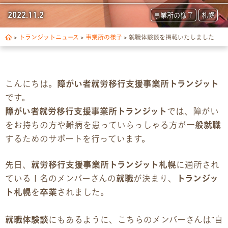
トランジットについて
2022.11.2
事業所の様子
札幌
1日の流れ
>
トランジットニュース
>
事業所の様子
>
就職体験談を掲載いたしました
ご利用の流れ
こんにちは。
障がい者就労移行支援事業所トランジット
独自サポート
です。
障がい者就労移行支援事業所トランジット
では、障がい
3つの支援制度
をお持ちの方や難病を患っていらっしゃる方が
一般就職
するためのサポートを行っています。
お食事の提供について
先日、
就労移行支援事業所トランジット札幌
に通所され
スキルアップ診断
ている１名のメンバーさんの
就職
が決まり、
トランジッ
ト札幌
を
卒業
されました。
パンフレット
就職体験談
にもあるように、こちらのメンバーさんは”自
デジタルパンフレット