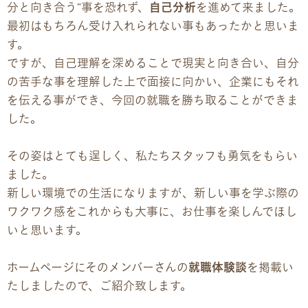
分と向き合う”事を恐れず、
自己分析
を進めて来ました。
最初はもちろん受け入れられない事もあったかと思いま
企業様向けパンフレット
す。
ですが、自己理解を深めることで現実と向き合い、自分
広報チラシ・刊行物
の苦手な事を理解した上で面接に向かい、企業にもそれ
を伝える事ができ、今回の就職を勝ち取ることができま
アクセス・ご案内
した。
交通アクセス
その姿はとても逞しく、私たちスタッフも勇気をもらい
ました。
事業所ツアーマップ
新しい環境での生活になりますが、新しい事を学ぶ際の
ワクワク感をこれからも大事に、お仕事を楽しんでほし
Q&A
いと思います。
雇用をお考えの企業様へ
ホームページにそのメンバーさんの
就職体験談
を掲載い
たしましたので、ご紹介致します。
プライバシーポリシー