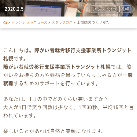
トランジットについて
2020.2.5
スタッフの声
札幌
1日の流れ
>
トランジットニュース
>
スタッフの声
>
上機嫌のつくりかた
ご利用の流れ
こんにちは。
障がい者就労移行支援事業所トランジット
独自サポート
札幌
です。
障がい者就労移行支援事業所トランジット札幌
では、障
3つの支援制度
がいをお持ちの方や難病を患っていらっしゃる方が
一般
就職
するためのサポートを行っています。
お食事の提供について
あなたは、1日の中でどのくらい笑いますか？
スキルアップ診断
大人が1日で笑う回数は少なく、1回30秒、平均15回と言
われています。
パンフレット
楽しいことがあれば自然と笑顔になります。
デジタルパンフレット