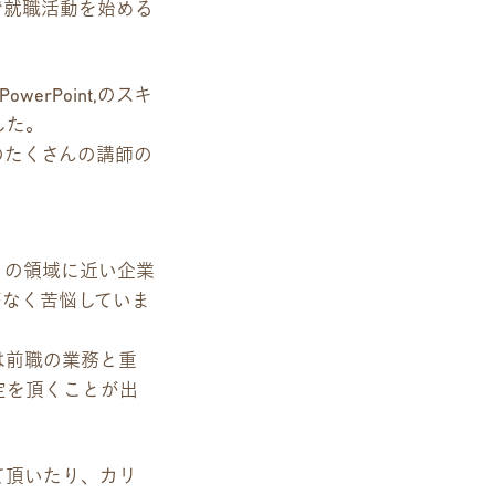
で就職活動を始める
erPoint,のスキ
した。
のたくさんの講師の
との領域に近い企業
がなく苦悩していま
は前職の業務と重
定を頂くことが出
て頂いたり、カリ