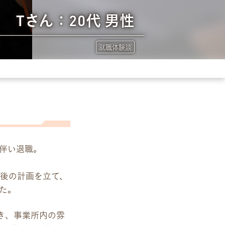
Tさん：20代 男性
就職体験談
伴い退職。
院後の計画を立て、
た。
き、事業所内の雰