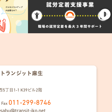
トランジット麻生
西5丁目
1-1
K39ビル2階
011-299-8746
/ Fax