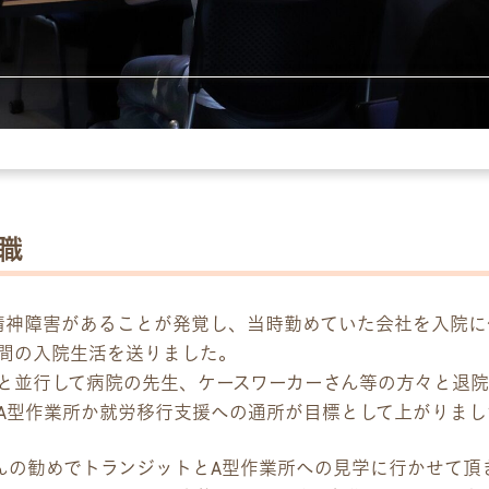
パンフレット
デジタルパンフレット
企業様向けパンフレット
広報チラシ・刊行物
職
お問い合わせ
精神障害があることが発覚し、当時勤めていた会社を入院に
お問い合わせ
間の入院生活を送りました。
と並行して病院の先生、ケースワーカーさん等の方々と退
見学・体験のお申し込み
A型作業所か就労移行支援への通所が目標として上がりまし
各種SNS
んの勧めでトランジットとA型作業所への見学に行かせて頂