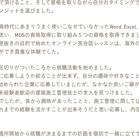
で頂けること、そして資格を取りながら自分のタイミング
資料請求
ンジットを選びました。
採用情報
代にあまりうまく使いこなせていなかったWord, Excel, Pow
思い、MOSの資格取得に取り組み５つの資格を取得できま
の息抜きの目的で始めたオンライン英会話レッスンは、海外
ができ貴重な体験でした。
に区切りがついたころから就職活動を始めました。
に応募しようか絞ることが出来ず、自分の趣味や好きなこ
勧められた企業に応募していましたが、なかなか良いご縁
未経験者歓迎の建築施工管理技士の求人を見つけました。
でしたが、昔から興味があったことと、施工管理に関して
れまでの経験を活かすことが出来そうだと思い応募し、内
通所開始から就職が決まるまでの計画を個別で一緒に立て