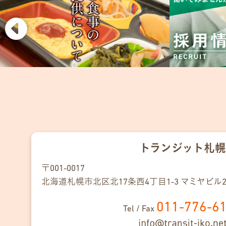
トランジット札幌
〒001-0017
北海道札幌市北区
北17条
西4丁目
1-3
マミヤビル2階
011-776-6
Tel / Fax