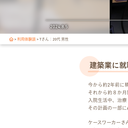
独自サポート
2024.8.5
3つの支援制度
>
利用体験談
>
Tさん：20代 男性
お食事の提供について
スキルアップ診断
建築業に就
アクセス・ご案内
今から約2年前に
交通アクセス
それから約８か月
入院生活中、治療
事業所ツアーマップ
その計画の一部に
Q&A
ケースワーカーさ