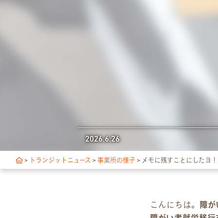
独自サポート
3つの支援制度
お食事の提供について
スキルアップ診断
アクセス・ご案内
2026.6.26
交通アクセス
>
トランジットニュース
>
事業所の様子
>
メモに残すことにしたヨ！
事業所ツアーマップ
Q&A
こんにちは。
障が