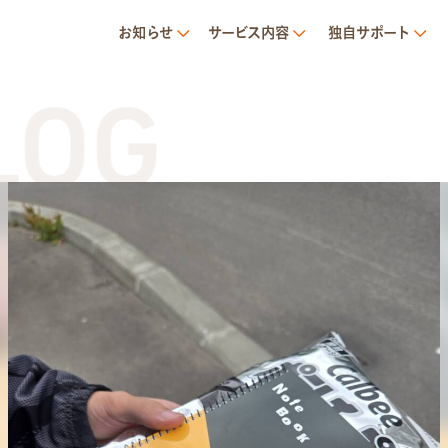
お知らせ
サービス内容
独自サポート
TR
サービス内容
就労移行支援とは
トランジットについて
1日の流れ
ご利用の流れ