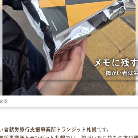
パンフレット
デジタルパンフレット
企業様向けパンフレット
メモに残
広報チラシ・刊行物
障がい者就
お問い合わせ
お問い合わせ
の巻
見学・体験のお申し込み
各種SNS
い者就労移行支援事業所トランジット札幌
です。