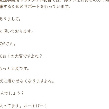
支援事業所トランジット札幌
では、障がいをお持ちの方や
資料請求
職
するためのサポートを行っています。
採用情報
ありまして。
て頂いております。
のSさん。
ておくの大変ですよね？
もっと大変です。
次に活かせなくなりますよね。
たんでしょう？
入ってます」おーすげー！