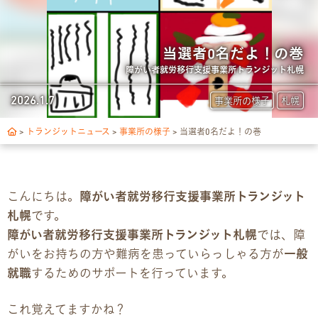
トランジットについて
1日の流れ
当選者0名だよ！の巻
障がい者就労移行支援事業所トランジット札幌
ご利用の流れ
2026.1.7
事業所の様子
札幌
独自サポート
>
トランジットニュース
>
事業所の様子
>
当選者0名だよ！の巻
3つの支援制度
こんにちは。
障がい者就労移行支援事業所トランジット
お食事の提供について
札幌
です。
障がい者就労移行支援事業所トランジット札幌
では、障
スキルアップ診断
がいをお持ちの方や難病を患っていらっしゃる方が
一般
就職
するためのサポートを行っています。
パンフレット
これ覚えてますかね？
デジタルパンフレット