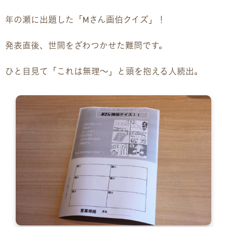
年の瀬に出題した「Mさん画伯クイズ」！
企業様向けパンフレット
発表直後、世間をざわつかせた難問です。
広報チラシ・刊行物
ひと目見て「これは無理〜」と頭を抱える人続出。
アクセス・ご案内
交通アクセス
事業所ツアーマップ
Q&A
雇用をお考えの企業様へ
プライバシーポリシー