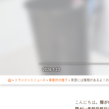
独自サポート
3つの支援制度
お食事の提供について
スキルアップ診断
アクセス・ご案内
2026.1.23
交通アクセス
>
トランジットニュース
>
事業所の様子
>
実習には種類があるよ！の
事業所ツアーマップ
Q&A
こんにちは。
障が