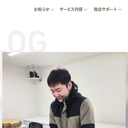
お知らせ
サービス内容
独自サポート
G
T
サービス内容
就労移行支援とは
トランジットについて
1日の流れ
ご利用の流れ