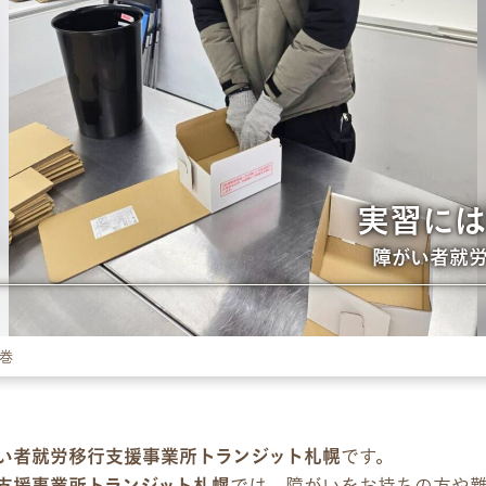
パンフレット
デジタルパンフレット
企業様向けパンフレット
実習に
広報チラシ・刊行物
障がい者就
お問い合わせ
お問い合わせ
巻
見学・体験のお申し込み
各種SNS
い者就労移行支援事業所トランジット札幌
です。