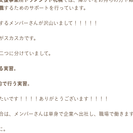
支援事業所トランジット札幌
では、障がいをお持ちの方や
資料請求
職
するためのサポートを行っています。
採用情報
するメンバーさんが沢山いまして！！！！！
がスカスカです。
二つに分けていまして。
る実習
。
的で行う実習
。
たいです！！！！ありがとうございます！！！！
合は、メンバーさんは単身で企業へ出社し、職場で働きま
に。