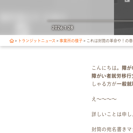
独自サポート
2026.1.28
3つの支援制度
>
トランジットニュース
>
事業所の様子
>
これは封筒の革命や！の巻
お食事の提供について
スキルアップ診断
こんにちは。
障が
障がい者就労移行
アクセス・ご案内
しゃる方が
一般就
交通アクセス
え〜〜〜〜
事業所ツアーマップ
詳しいことは申し
Q&A
封筒の宛名書きマ