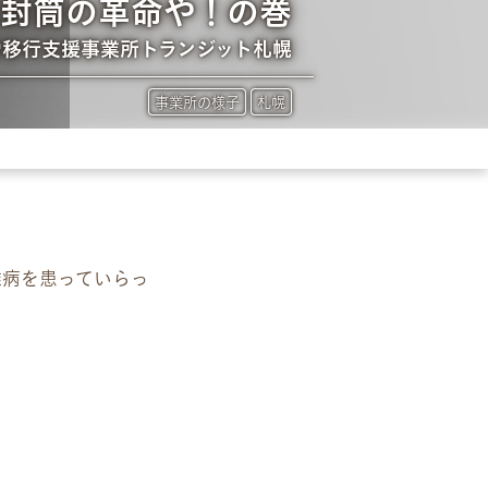
は封筒の革命や！の巻
労移行支援事業所トランジット札幌
事業所の様子
札幌
難病を患っていらっ