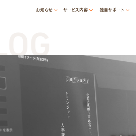
お知らせ
サービス内容
独自サポート
G
T
サービス内容
就労移行支援とは
トランジットについて
1日の流れ
ご利用の流れ