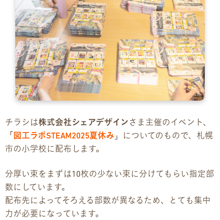
お問い合わせ
お問い合わせ
見学・体験のお申し込み
各種SNS
資料請求
チラシは
株式会社シェアデザイン
さま主催のイベント、
「
図工ラボSTEAM2025夏休み
」についてのもので、札幌
採用情報
市の小学校に配布します。
分厚い束をまずは10枚の少ない束に分けてもらい指定部
数にしています。
配布先によってそろえる部数が異なるため、とても集中
力が必要になっています。