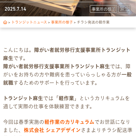
トランジットについて
2025.7.14
事業所の様子
麻生
1日の流れ
>
トランジットニュース
>
事業所の様子
>
チラシ発送の軽作業
ご利用の流れ
こんにちは。
障がい者就労移行支援事業所トランジット
独自サポート
麻生
です。
障がい者就労移行支援事業所トランジット麻生
では、障
3つの支援制度
がいをお持ちの方や難病を患っていらっしゃる方が
一般
就職
するためのサポートを行っています。
お食事の提供について
トランジット麻生
では「
軽作業
」というカリキュラムを
スキルアップ診断
通して実際の仕事を体験練習できます。
パンフレット
今回は春季実施の
軽作業のカリキュラム
でお世話になり
ました、
株式会社 シェアデザイン
さまよりチラシ配送準
デジタルパンフレット