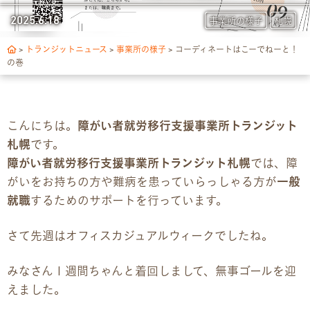
トランジットについて
2025.6.18
事業所の様子
札幌
1日の流れ
>
トランジットニュース
>
事業所の様子
>
コーディネートはこーでねーと！
の巻
ご利用の流れ
こんにちは。
障がい者就労移行支援事業所トランジット
独自サポート
札幌
です。
3つの支援制度
障がい者就労移行支援事業所トランジット札幌
では、障
がいをお持ちの方や難病を患っていらっしゃる方が
一般
お食事の提供について
就職
するためのサポートを行っています。
スキルアップ診断
さて先週はオフィスカジュアルウィークでしたね。
みなさん１週間ちゃんと着回しまして、無事ゴールを迎
パンフレット
えました。
デジタルパンフレット