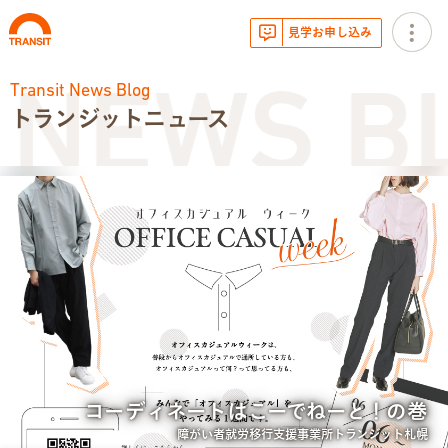
見学お申し込み
Transit News Blog
NEWS BL
トランジットニュース
お知らせ
トランジットニュース
利用体験談
広報・イベント
サービス内容
コーディネートはこーでねーと！の巻
就労移行支援とは
障がい者就労移行支援事業所トランジット札幌