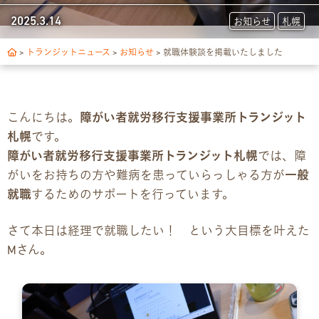
トランジットについて
2025.3.14
お知らせ
札幌
1日の流れ
>
トランジットニュース
>
お知らせ
>
就職体験談を掲載いたしました
ご利用の流れ
こんにちは。
障がい者就労移行支援事業所トランジット
独自サポート
札幌
です。
障がい者就労移行支援事業所トランジット札幌
では、障
3つの支援制度
がいをお持ちの方や難病を患っていらっしゃる方が
一般
就職
するためのサポートを行っています。
お食事の提供について
さて本日は経理で就職したい！ という大目標を叶えた
スキルアップ診断
Mさん。
パンフレット
デジタルパンフレット