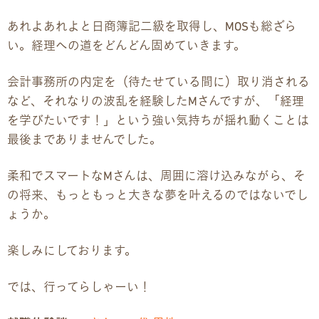
お問い合わせ
あれよあれよと日商簿記二級を取得し、MOSも総ざら
い。経理への道をどんどん固めていきます。
お問い合わせ
会計事務所の内定を（待たせている間に）取り消される
見学・体験のお申し込み
など、それなりの波乱を経験したMさんですが、「経理
を学びたいです！」という強い気持ちが揺れ動くことは
各種SNS
最後までありませんでした。
資料請求
柔和でスマートなMさんは、周囲に溶け込みながら、そ
の将来、もっともっと大きな夢を叶えるのではないでし
採用情報
ょうか。
楽しみにしております。
では、行ってらしゃーい！