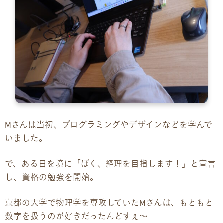
企業様向けパンフレット
広報チラシ・刊行物
アクセス・ご案内
交通アクセス
Mさんは当初、プログラミングやデザインなどを学んで
事業所ツアーマップ
いました。
Q&A
で、ある日を境に「ぼく、経理を目指します！」と宣言
し、資格の勉強を開始。
雇用をお考えの企業様へ
京都の大学で物理学を専攻していたMさんは、もともと
プライバシーポリシー
数字を扱うのが好きだったんどすぇ〜