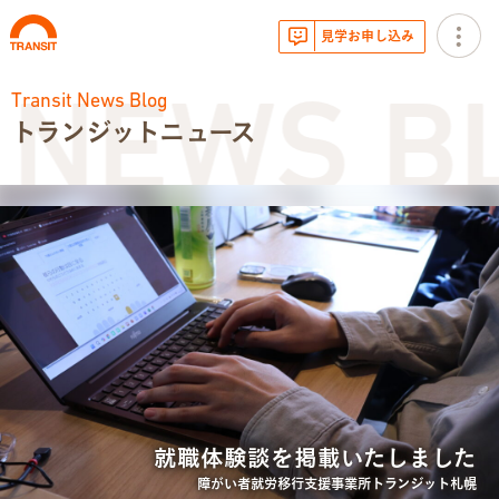
見学お申し込み
Transit News Blog
 NEWS BL
トランジットニュース
お知らせ
トランジットニュース
利用体験談
広報・イベント
サービス内容
就職体験談を掲載いたしました
就労移行支援とは
障がい者就労移行支援事業所トランジット札幌