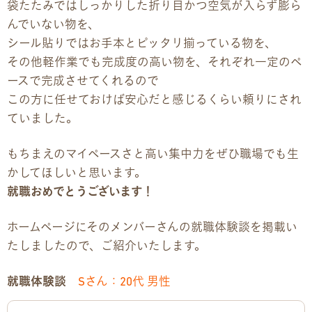
袋たたみではしっかりした折り目かつ空気が入らず膨ら
んでいない物を、
企業様向けパンフレット
シール貼りではお手本とピッタリ揃っている物を、
その他軽作業でも完成度の高い物を、それぞれ一定のペ
広報チラシ・刊行物
ースで完成させてくれるので
この方に任せておけば安心だと感じるくらい頼りにされ
アクセス・ご案内
ていました。
交通アクセス
もちまえのマイペースさと高い集中力をぜひ職場でも生
かしてほしいと思います。
事業所ツアーマップ
就職おめでとうございます！
Q&A
ホームページにそのメンバーさんの就職体験談を掲載い
たしましたので、ご紹介いたします。
雇用をお考えの企業様へ
就職体験談
Sさん：20代 男性
プライバシーポリシー