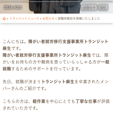
トランジットについて
2024.12.2
お知らせ
麻生
1日の流れ
>
トランジットニュース
>
お知らせ
>
就職体験談を掲載いたしました
ご利用の流れ
こんにちは。
障がい者就労移行支援事業所トランジット
独自サポート
麻生
です。
障がい者就労移行支援事業所トランジット麻生
では、障
3つの支援制度
がいをお持ちの方や難病を患っていらっしゃる方が
一般
就職
するためのサポートを行っています。
お食事の提供について
先日、就職が決まり
トランジット麻生
を卒業されたメン
スキルアップ診断
バーさんのご紹介です。
パンフレット
こちらの方は、
軽作業
を中心にとても
丁寧な仕事
が評価
されていた方です。
デジタルパンフレット