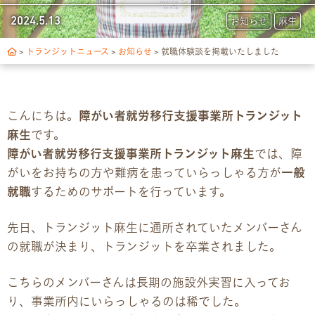
トランジットについて
2024.5.13
お知らせ
麻生
1日の流れ
>
トランジットニュース
>
お知らせ
>
就職体験談を掲載いたしました
ご利用の流れ
こんにちは。
障がい者就労移行支援事業所トランジット
独自サポート
麻生
です。
障がい者就労移行支援事業所トランジット麻生
では、障
3つの支援制度
がいをお持ちの方や難病を患っていらっしゃる方が
一般
就職
するためのサポートを行っています。
お食事の提供について
先日、トランジット麻生に通所されていたメンバーさん
スキルアップ診断
の就職が決まり、トランジットを卒業されました。
パンフレット
こちらのメンバーさんは長期の施設外実習に入ってお
り、事業所内にいらっしゃるのは稀でした。
デジタルパンフレット