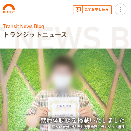
見学お申し込み
Transit News Blog
 NEWS B
トランジットニュース
お知らせ
トランジットニュース
利用体験談
広報・イベント
サービス内容
就職体験談を掲載いたしました
就労移行支援とは
障がい者就労移行支援事業所トランジット麻生