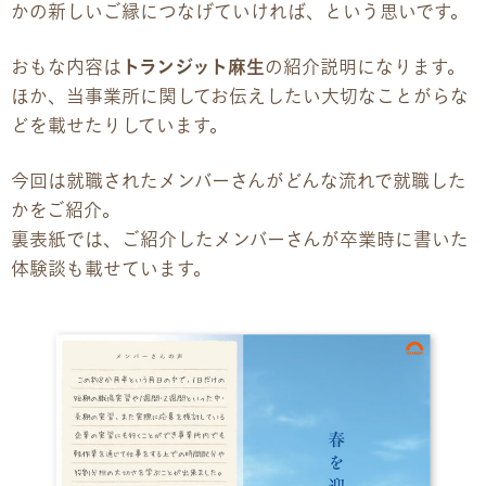
かの新しいご縁につなげていければ、という思いです。
企業様向けパンフレット
おもな内容は
トランジット麻生
の紹介説明になります。
ほか、当事業所に関してお伝えしたい大切なことがらな
広報チラシ・刊行物
どを載せたりしています。
アクセス・ご案内
今回は就職されたメンバーさんがどんな流れで就職した
かをご紹介。
交通アクセス
裏表紙では、ご紹介したメンバーさんが卒業時に書いた
体験談も載せています。
事業所ツアーマップ
Q&A
雇用をお考えの企業様へ
プライバシーポリシー