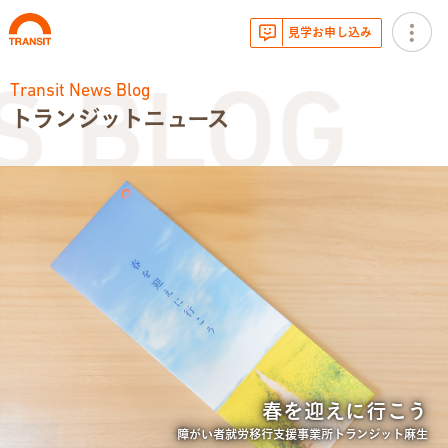
見学お申し込み
Transit News Blog
 BLOG
トランジットニュース
お知らせ
トランジットニュース
利用体験談
広報・イベント
サービス内容
春を迎えに行こう
就労移行支援とは
障がい者就労移行支援事業所トランジット麻生