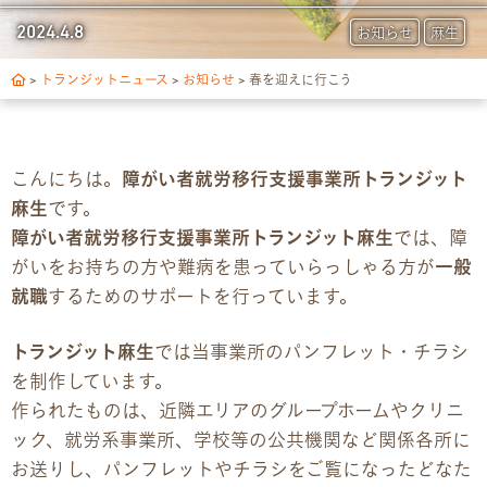
トランジットについて
2024.4.8
お知らせ
麻生
1日の流れ
>
トランジットニュース
>
お知らせ
>
春を迎えに行こう
ご利用の流れ
こんにちは。
障がい者就労移行支援事業所トランジット
独自サポート
麻生
です。
障がい者就労移行支援事業所トランジット麻生
では、障
3つの支援制度
がいをお持ちの方や難病を患っていらっしゃる方が
一般
就職
するためのサポートを行っています。
お食事の提供について
トランジット麻生
では当事業所のパンフレット・チラシ
スキルアップ診断
を制作しています。
作られたものは、近隣エリアのグループホームやクリニ
パンフレット
ック、就労系事業所、学校等の公共機関など関係各所に
お送りし、パンフレットやチラシをご覧になったどなた
デジタルパンフレット