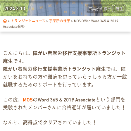
トランジットについて
2024.3.13
事業所の様子
麻生
1日の流れ
>
トランジットニュース
>
事業所の様子
>
MOS Office Word 365 & 2019
Associate合格
ご利用の流れ
こんにちは。
障がい者就労移行支援事業所トランジット
独自サポート
麻生
です。
3つの支援制度
障がい者就労移行支援事業所トランジット麻生
では、障
がいをお持ちの方や難病を患っていらっしゃる方が
一般
お食事の提供について
就職
するためのサポートを行っています。
スキルアップ診断
この度、
MOS
の
Word 365 & 2019 Associate
という部門を
受験されたメンバーさんに合格通知が届いていました！
パンフレット
なんと、
高得点でクリア
されていました！
デジタルパンフレット