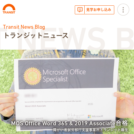
見学お申し込み
Transit News Blog
 NEWS B
トランジットニュース
お知らせ
トランジットニュース
利用体験談
広報・イベント
サービス内容
MOS Office Word 365 & 2019 Associate合格
就労移行支援とは
障がい者就労移行支援事業所トランジット麻生