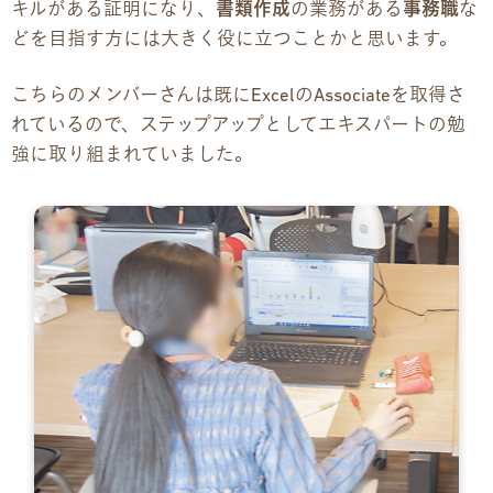
キルがある証明になり、
書類作成
の業務がある
事務職
な
お問い合わせ
どを目指す方には大きく役に立つことかと思います。
お問い合わせ
こちらのメンバーさんは既にExcelのAssociateを取得さ
れているので、ステップアップとしてエキスパートの勉
見学・体験のお申し込み
強に取り組まれていました。
各種SNS
資料請求
採用情報