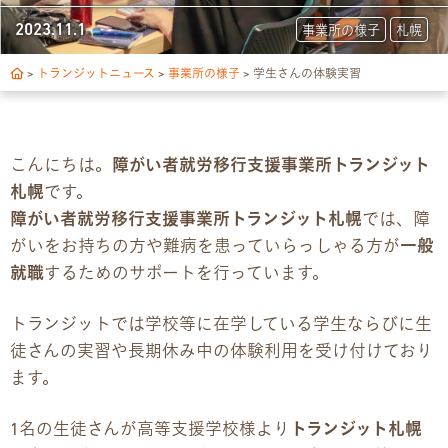
トランジットについて
2023.11.1
事業所の様子
札幌
1日の流れ
>
トランジットニュース
>
事業所の様子
>
学生さんの体験実習
ご利用の流れ
こんにちは。
障がい者就労移行支援事業所トランジット
独自サポート
札幌
です。
障がい者就労移行支援事業所トランジット札幌
では、障
3つの支援制度
がいをお持ちの方や難病を患っていらっしゃる方が
一般
就職
するためのサポートを行っています。
お食事の提供について
トランジットでは学校等に在学している学生ならびに生
スキルアップ診断
徒さんの実習や長期休み中の体験利用を受け付けており
ます。
パンフレット
1名の生徒さんが高等支援学校様より
トランジット札幌
デジタルパンフレット