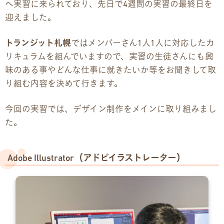
へ実習に来られており、先日で4週間の実習の最終日を
迎えました。
企業様向けパンフレット
トランジット札幌
ではメンバーさん1人1人に対応したカ
広報チラシ・刊行物
リキュラムを組んでいますので、実習の生徒さんにも興
味のある事やどんな仕事に就きたいか等をお聞きして取
アクセス・ご案内
り組む内容を決めて行きます。
交通アクセス
今回の実習では、デザイン制作をメインに取り組みまし
た。
事業所ツアーマップ
Q&A
Adobe Illustrator（アドビイラストレーター）
雇用をお考えの企業様へ
プライバシーポリシー