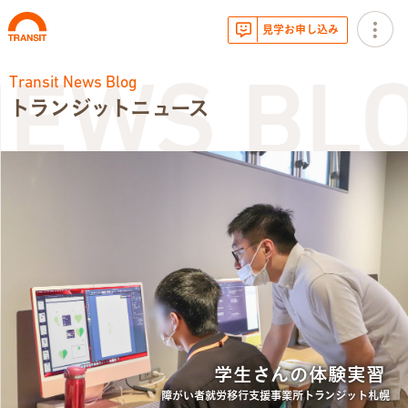
見学お申し込み
Transit News Blog
EWS BLO
トランジットニュース
お知らせ
トランジットニュース
利用体験談
広報・イベント
サービス内容
学生さんの体験実習
就労移行支援とは
障がい者就労移行支援事業所トランジット札幌