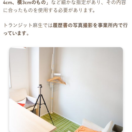
4cm、横3cmのもの
」など細かな指定があり、その内容
に合ったものを使用する必要があります。
企業様向けパンフレット
トランジット麻生では
履歴書の写真撮影を事業所内で行
広報チラシ・刊行物
っています
。
アクセス・ご案内
交通アクセス
事業所ツアーマップ
Q&A
雇用をお考えの企業様へ
プライバシーポリシー