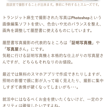
面談室で撮影することが出来ます。事前に予約するとスムーズです。
お問い合わせ
トランジット麻生で撮影された写真は
Photoshop
という
お問い合わせ
画像編集ソフトを使い、色合いや光のバランスを整え、
画角を調整して履歴書に使えるものにしています。
見学・体験のお申し込み
履歴書写真撮影の代表的なところは「
証明写真機
」や
各種SNS
「
写真屋
さん」にです。
資料請求
気軽に行ける証明写真機と本格的な仕上がりの写真屋さ
んですが、どちらもそれなりのお値段。
採用情報
最近では無料のスマホアプリで作成できたりしますが、
照明の影響で顔に影が入って暗く見えたり、撮影に集中
しすぎて表情が硬くなってしまいがち･･･。
就活中にはなるべくお金を使いたくないけど、一定のク
オリティは確保したいですよね。