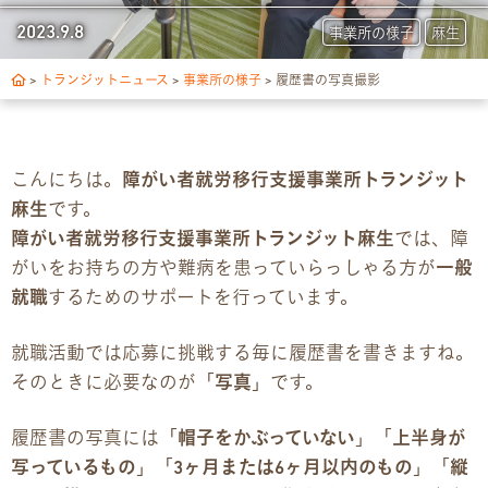
トランジットについて
2023.9.8
事業所の様子
麻生
1日の流れ
>
トランジットニュース
>
事業所の様子
>
履歴書の写真撮影
ご利用の流れ
こんにちは。
障がい者就労移行支援事業所トランジット
独自サポート
麻生
です。
障がい者就労移行支援事業所トランジット麻生
では、障
3つの支援制度
がいをお持ちの方や難病を患っていらっしゃる方が
一般
就職
するためのサポートを行っています。
お食事の提供について
就職活動では応募に挑戦する毎に履歴書を書きますね。
スキルアップ診断
そのときに必要なのが「
写真
」です。
パンフレット
履歴書の写真には「
帽子をかぶっていない
」「
上半身が
写っているもの
」「
3ヶ月または6ヶ月以内のもの
」「
縦
デジタルパンフレット