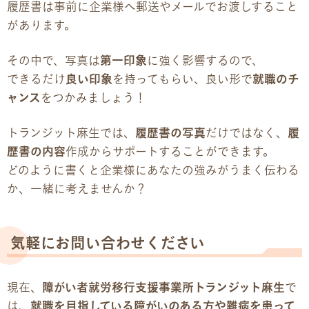
履歴書は事前に企業様へ郵送やメールでお渡しすること
があります。
その中で、写真は
第一印象
に強く影響するので、
できるだけ
良い印象
を持ってもらい、良い形で
就職のチ
ャンス
をつかみましょう！
トランジット麻生では、
履歴書の写真
だけではなく、
履
歴書の内容
作成からサポートすることができます。
どのように書くと企業様にあなたの強みがうまく伝わる
か、一緒に考えませんか？
気軽にお問い合わせください
現在、
障がい者就労移行支援事業所トランジット麻生
で
は、
就職を目指している障がいのある方や難病を患って