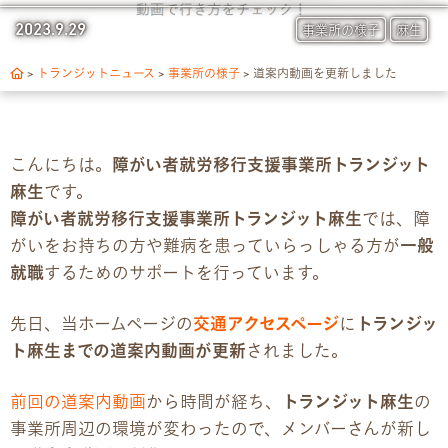
トランジットについて
2023.9.29
事業所の様子
麻生
1日の流れ
>
トランジットニュース
>
事業所の様子
>
道案内動画を更新しました
ご利用の流れ
こんにちは。
障がい者就労移行支援事業所トランジット
独自サポート
麻生
です。
障がい者就労移行支援事業所トランジット麻生
では、障
3つの支援制度
がいをお持ちの方や難病を患っていらっしゃる方が
一般
就職
するためのサポートを行っています。
お食事の提供について
先日、当ホームページの
交通アクセスページ
に
トランジッ
スキルアップ診断
ト麻生
までの
道案内動画
が更新
されました。
パンフレット
前回の道案内動画
から時間が経ち、
トランジット麻生
の
事業所周辺の環境が変わったので、メンバーさんが新し
デジタルパンフレット