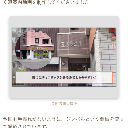
く
道案内動画
を制作してくださいました。
企業様向けパンフレット
広報チラシ・刊行物
アクセス・ご案内
交通アクセス
事業所ツアーマップ
Q&A
最新の周辺環境
雇用をお考えの企業様へ
プライバシーポリシー
今回も手振れがないように、ジンバルという機械を使っ
て撮影されています。