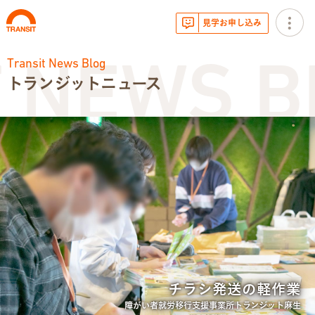
見学お申し込み
Transit News Blog
NEWS BL
トランジットニュース
お知らせ
トランジットニュース
利用体験談
広報・イベント
サービス内容
チラシ発送の軽作業
就労移行支援とは
障がい者就労移行支援事業所トランジット麻生