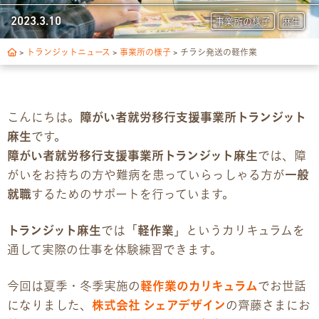
トランジットについて
2023.3.10
事業所の様子
麻生
1日の流れ
>
トランジットニュース
>
事業所の様子
>
チラシ発送の軽作業
ご利用の流れ
こんにちは。
障がい者就労移行支援事業所トランジット
独自サポート
麻生
です。
障がい者就労移行支援事業所トランジット麻生
では、障
3つの支援制度
がいをお持ちの方や難病を患っていらっしゃる方が
一般
就職
するためのサポートを行っています。
お食事の提供について
トランジット麻生
では「
軽作業
」というカリキュラムを
スキルアップ診断
通して実際の仕事を体験練習できます。
パンフレット
今回は夏季・冬季実施の
軽作業のカリキュラム
でお世話
になりました、
株式会社 シェアデザイン
の齊藤さまにお
デジタルパンフレット