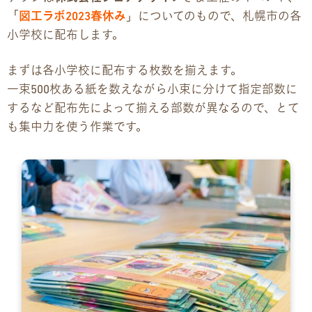
「
図工ラボ2023春休み
」についてのもので、札幌市の各
お問い合わせ
小学校に配布します。
お問い合わせ
まずは各小学校に配布する枚数を揃えます。
一束500枚ある紙を数えながら小束に分けて指定部数に
見学・体験のお申し込み
するなど配布先によって揃える部数が異なるので、とて
各種SNS
も集中力を使う作業です。
資料請求
採用情報