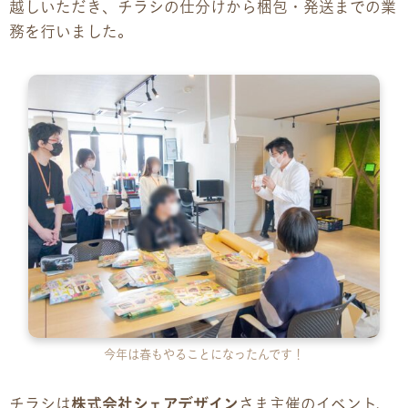
越しいただき、チラシの仕分けから梱包・発送までの業
務を行いました。
企業様向けパンフレット
広報チラシ・刊行物
アクセス・ご案内
交通アクセス
事業所ツアーマップ
Q&A
雇用をお考えの企業様へ
今年は春もやることになったんです！
プライバシーポリシー
チラシは
株式会社シェアデザイン
さま主催のイベント、