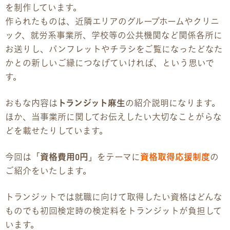
を制作しています。
作られたものは、近隣エリアのグループホームやクリニ
企業様向けパンフレット
ック、就労系事業所、学校等の公共機関など関係各所に
お送りし、パンフレットやチラシをご覧になったどなた
広報チラシ・刊行物
かとの新しいご縁につなげていければ、という思いで
す。
アクセス・ご案内
おもな内容は
トランジット麻生
の紹介説明になります。
交通アクセス
ほか、当事業所に関してお伝えしたい大切なことがらな
どを載せたりしています。
事業所ツアーマップ
今回は「
資格費用0円
」をテーマに
資格取得応援制度
の
Q&A
ご紹介をいたします。
雇用をお考えの企業様へ
トランジットでは就職に向けて取得したい資格はどんな
ものでも初回検定時の検定料をトランジットが負担して
プライバシーポリシー
います。