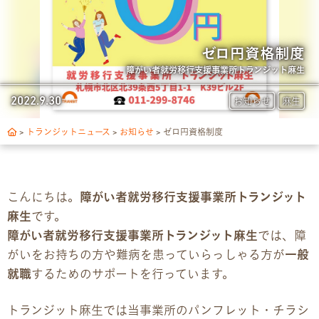
トランジットについて
1日の流れ
ゼロ円資格制度
障がい者就労移行支援事業所トランジット麻生
ご利用の流れ
2022.9.30
お知らせ
麻生
独自サポート
>
トランジットニュース
>
お知らせ
>
ゼロ円資格制度
3つの支援制度
こんにちは。
障がい者就労移行支援事業所トランジット
お食事の提供について
麻生
です。
障がい者就労移行支援事業所トランジット麻生
では、障
スキルアップ診断
がいをお持ちの方や難病を患っていらっしゃる方が
一般
就職
するためのサポートを行っています。
パンフレット
トランジット麻生では当事業所のパンフレット・チラシ
デジタルパンフレット