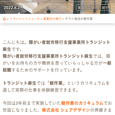
トランジットについて
2022.6.29
事業所の様子
麻生
1日の流れ
>
トランジットニュース
>
事業所の様子
>
チラシ発送の軽作業
ご利用の流れ
こんにちは。
障がい者就労移行支援事業所トランジット
独自サポート
麻生
です。
障がい者就労移行支援事業所トランジット麻生
では、障
3つの支援制度
がいをお持ちの方や難病を患っていらっしゃる方が
一般
就職
するためのサポートを行っています。
お食事の提供について
トランジット麻生
では「
軽作業
」というカリキュラムを
スキルアップ診断
通して実際の仕事を体験練習できます。
パンフレット
今回は3年前まで実施していた
軽作業のカリキュラム
でお
世話になりました、
株式会社 シェアデザイン
の齊藤さま
デジタルパンフレット