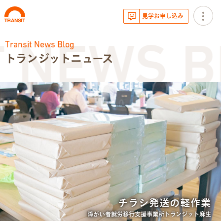
見学お申し込み
Transit News Blog
 NEWS B
トランジットニュース
お知らせ
トランジットニュース
利用体験談
広報・イベント
サービス内容
チラシ発送の軽作業
就労移行支援とは
障がい者就労移行支援事業所トランジット麻生