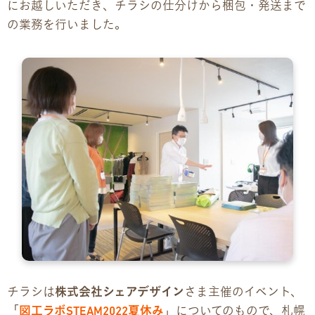
にお越しいただき、チラシの仕分けから梱包・発送まで
の業務を行いました。
企業様向けパンフレット
広報チラシ・刊行物
アクセス・ご案内
交通アクセス
事業所ツアーマップ
Q&A
雇用をお考えの企業様へ
チラシは
株式会社シェアデザイン
さま主催のイベント、
プライバシーポリシー
「
図工ラボSTEAM2022夏休み
」についてのもので、札幌