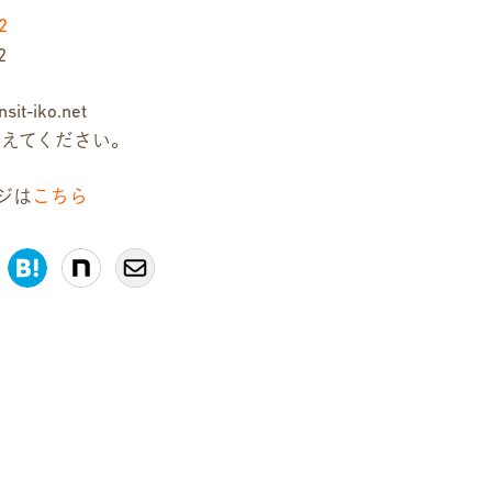
2
2
sit-iko.net
き換えてください。
ジは
こちら