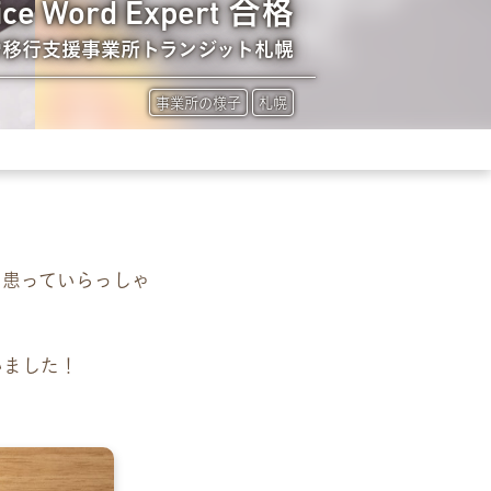
ice Word Expert 合格
労移行支援事業所トランジット札幌
事業所の様子
札幌
を患っていらっしゃ
いました！