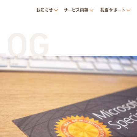
お知らせ
サービス内容
独自サポート
G
T
サービス内容
就労移行支援とは
トランジットについて
1日の流れ
ご利用の流れ