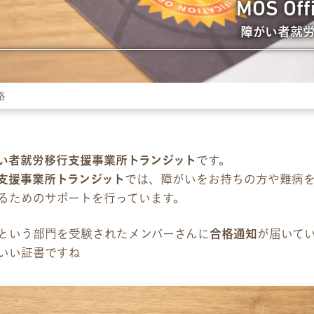
MOS Off
障がい者就
パンフレット
デジタルパンフレット
合格
企業様向けパンフレット
広報チラシ・刊行物
い者就労移行支援事業所トランジット
です。
支援事業所トランジット
では、障がいをお持ちの方や難病
お問い合わせ
るためのサポートを行っています。
お問い合わせ
という部門を受験されたメンバーさんに
合格通知
が届いて
いい証書ですね
見学・体験のお申し込み
各種SNS