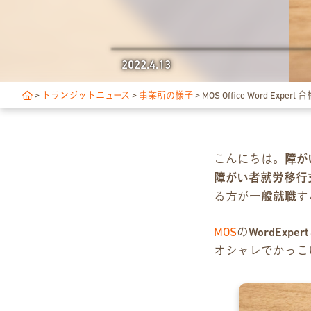
独自サポート
2022.4.13
3つの支援制度
>
トランジットニュース
>
事業所の様子
>
MOS Office Word Expert 
お食事の提供について
スキルアップ診断
こんにちは。
障が
障がい者就労移行
アクセス・ご案内
る方が
一般就職
す
交通アクセス
MOS
の
WordExpert
事業所ツアーマップ
オシャレでかっこ
Q&A