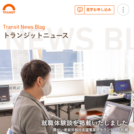
見学お申し込み
Transit News Blog
 NEWS BL
トランジットニュース
お知らせ
トランジットニュース
利用体験談
広報・イベント
サービス内容
就職体験談を掲載いたしました
就労移行支援とは
障がい者就労移行支援事業所トランジット札幌