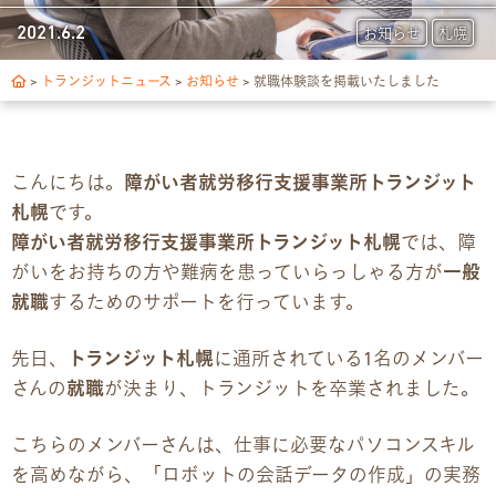
トランジットについて
2021.6.2
お知らせ
札幌
1日の流れ
>
トランジットニュース
>
お知らせ
>
就職体験談を掲載いたしました
ご利用の流れ
こんにちは。
障がい者就労移行支援事業所トランジット
独自サポート
札幌
です。
障がい者就労移行支援事業所トランジット札幌
では、障
3つの支援制度
がいをお持ちの方や難病を患っていらっしゃる方が
一般
就職
するためのサポートを行っています。
お食事の提供について
先日、
トランジット札幌
に通所されている1名のメンバー
スキルアップ診断
さんの
就職
が決まり、トランジットを卒業されました。
パンフレット
こちらのメンバーさんは、仕事に必要なパソコンスキル
を高めながら、「ロボットの会話データの作成」の実務
デジタルパンフレット