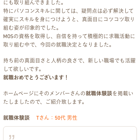
にも取り組んできました。
特にパソコンスキルに関しては、疑問点は必ず解決して
企業様向けパンフレット
確実にスキルを身につけようと、真面目にコツコツ取り
組む姿が印象的でした。
広報チラシ・刊行物
MOSの資格を取得し、自信を持って積極的に求職活動に
取り組む中で、今回の就職決定となりました。
アクセス・ご案内
持ち前の真面目さと人柄の良さで、新しい職場でも活躍
交通アクセス
して欲しいです。
就職おめでとうございます！
事業所ツアーマップ
ホームページにそのメンバーさんの
就職体験談
を掲載い
Q&A
たしましたので、ご紹介致します。
雇用をお考えの企業様へ
就職体験談
T
さん：50代 男性
プライバシーポリシー