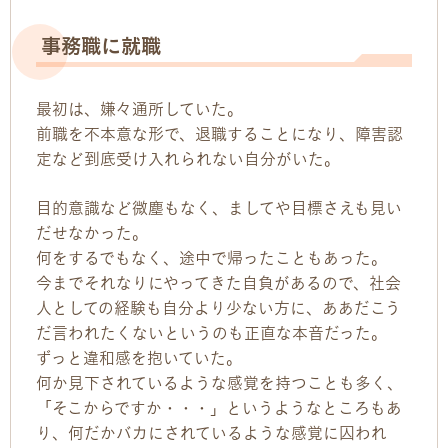
お問い合わせ
事務職に就職
お問い合わせ
最初は、嫌々通所していた。
見学・体験のお申し込み
前職を不本意な形で、退職することになり、障害認
定など到底受け入れられない自分がいた。
各種SNS
目的意識など微塵もなく、ましてや目標さえも見い
資料請求
だせなかった。
何をするでもなく、途中で帰ったこともあった。
今までそれなりにやってきた自負があるので、社会
採用情報
人としての経験も自分より少ない方に、ああだこう
だ言われたくないというのも正直な本音だった。
ずっと違和感を抱いていた。
何か見下されているような感覚を持つことも多く、
「そこからですか・・・」というようなところもあ
り、何だかバカにされているような感覚に囚われ