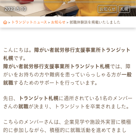
トランジットについて
2021.5.10
お知らせ
札幌
1日の流れ
>
トランジットニュース
>
お知らせ
>
就職体験談を掲載いたしました
ご利用の流れ
こんにちは。
障がい者就労移行支援事業所トランジット
独自サポート
札幌
です。
障がい者就労移行支援事業所トランジット札幌
では、障
3つの支援制度
がいをお持ちの方や難病を患っていらっしゃる方が
一般
就職
するためのサポートを行っています。
お食事の提供について
先日、
トランジット札幌
に通所されている1名のメンバー
スキルアップ診断
さんの
就職
が決まり、トランジットを卒業されました。
パンフレット
こちらのメンバーさんは、企業見学や施設外実習に積極
的に参加しながら、積極的に就職活動を進めてきまし
デジタルパンフレット