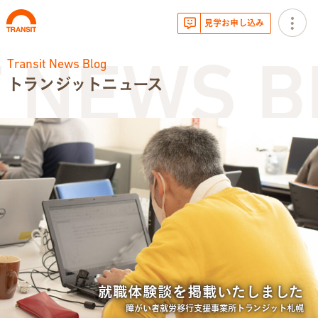
見学お申し込み
Transit News Blog
 NEWS B
トランジットニュース
お知らせ
トランジットニュース
利用体験談
広報・イベント
サービス内容
就職体験談を掲載いたしました
就労移行支援とは
障がい者就労移行支援事業所トランジット札幌