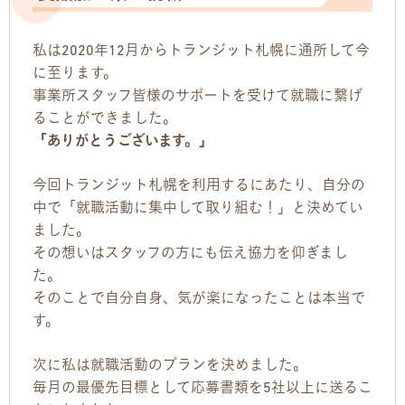
お問い合わせ
私は2020年12月からトランジット札幌に通所して今
お問い合わせ
に至ります。
事業所スタッフ皆様のサポートを受けて就職に繋げ
見学・体験のお申し込み
ることができました。
「ありがとうございます。」
各種SNS
今回トランジット札幌を利用するにあたり、自分の
中で「就職活動に集中して取り組む！」と決めてい
資料請求
ました。
その想いはスタッフの方にも伝え協力を仰ぎまし
採用情報
た。
そのことで自分自身、気が楽になったことは本当で
す。
次に私は就職活動のプランを決めました。
毎月の最優先目標として応募書類を5社以上に送るこ