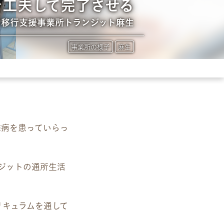
を工夫して完了させる
労移行支援事業所トランジット麻生
事業所の様子
麻生
難病を患っていらっ
ジットの通所生活
リキュラムを通して