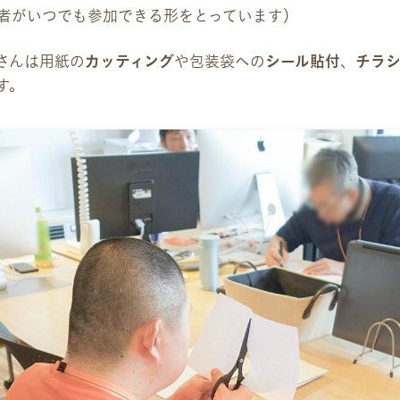
資料請求
者がいつでも参加できる形をとっています）
さんは用紙の
カッティング
や包装袋への
採用情報
シール貼付
、
チラ
す。