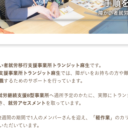
手順
障がい者就
パンフレット
デジタルパンフレット
企業様向けパンフレット
広報チラシ・刊行物
い者就労移行支援事業所トランジット麻生
です。
支援事業所トランジット麻生
では、障がいをお持ちの方や
お問い合わせ
職
するためのサポートを行っています。
お問い合わせ
就労継続支援B型事業所
へ通所予定のかたに、実際にトラン
き、
就労アセスメント
を取っています。
見学・体験のお申し込み
2週間の期間で1人のメンバーさんを迎え、「
軽作業
」のカ
各種SNS
いただいています。