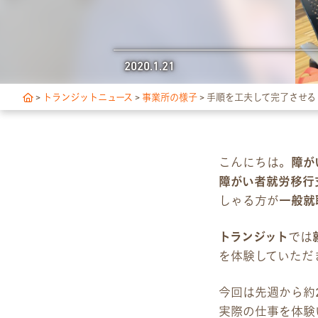
独自サポート
2020.1.21
3つの支援制度
>
トランジットニュース
>
事業所の様子
>
手順を工夫して完了させる
お食事の提供について
スキルアップ診断
こんにちは。
障が
障がい者就労移行
アクセス・ご案内
しゃる方が
一般就
交通アクセス
トランジット
では
事業所ツアーマップ
を体験していただ
今回は先週から約
Q&A
実際の仕事を体験