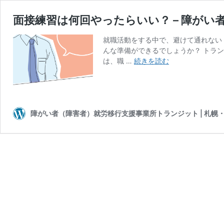
面接練習は何回やったらいい？ – 障が
就職活動をする中で、避けて通れない
んな準備ができるでしょうか？ トラ
面
は、職 …
続きを読む
接
練
習
は
何
障がい者（障害者）就労移行支援事業所トランジット | 札幌
回
や
っ
た
ら
い
い？
–
障
が